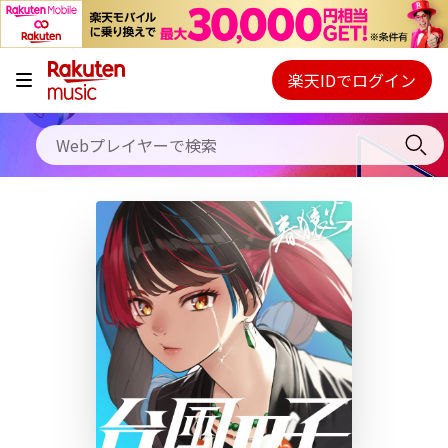
キャンペーン
料金プラン
楽天IDでログイン
Webプレイヤー
使い方
ご契約内容の確認・変更
ヘルプ
初回30日間無料お試し