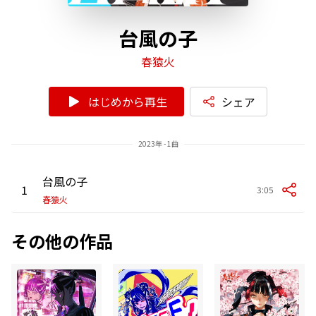
台風の子
春猿火
はじめから再生
シェア
2023年 - 1曲
台風の子
1
3:05
春猿火
その他の作品