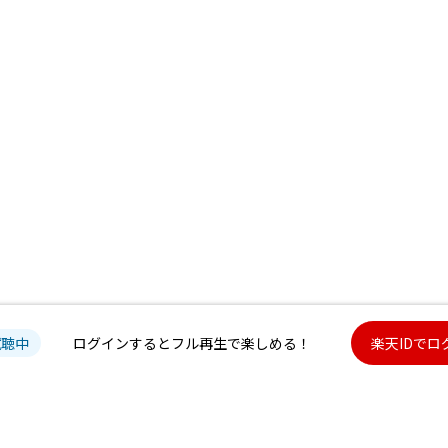
試聴中
ログインするとフル再生で楽しめる！
楽天IDでロ