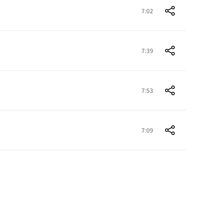
7:02
7:39
7:53
7:09