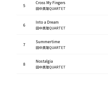
Cross My Fingers
5
田中真理QUARTET
Into a Dream
6
田中真理QUARTET
Summertime
7
田中真理QUARTET
Nostalgia
8
田中真理QUARTET