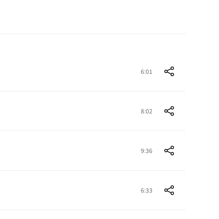
6:01
8:02
9:36
6:33