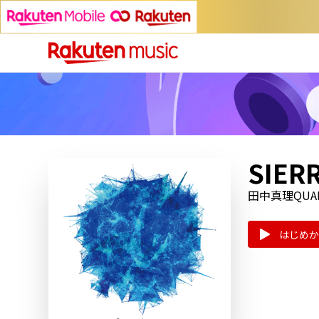
SIER
田中真理QUA
はじめか