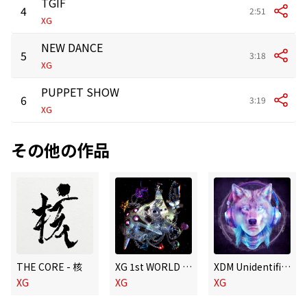
TGIF
4
2:51
XG
NEW DANCE
5
3:18
XG
PUPPET SHOW
6
3:19
XG
その他の作品
THE CORE - 核
XG 1st WORLD TOUR “The first HOWL” Live
XDM Unidentified Waves
XG
XG
XG