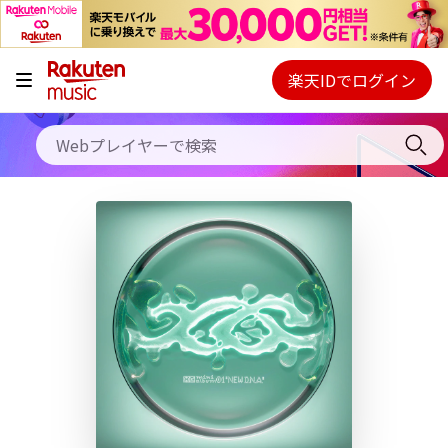
キャンペーン
料金プラン
楽天IDでログイン
Webプレイヤー
使い方
ご契約内容の確認・変更
ヘルプ
初回30日間無料お試し