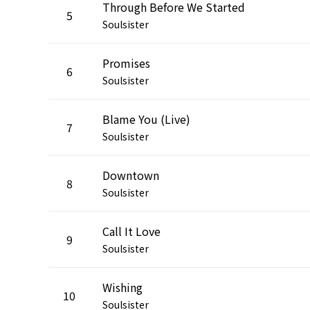
Through Before We Started
5
Soulsister
Promises
6
Soulsister
Blame You (Live)
7
Soulsister
Downtown
8
Soulsister
Call It Love
9
Soulsister
Wishing
10
Soulsister