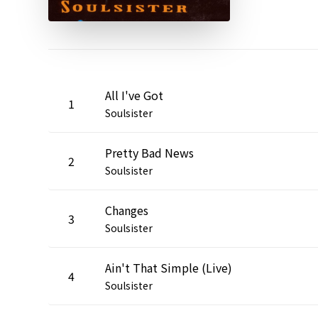
All I've Got
1
Soulsister
Pretty Bad News
2
Soulsister
Changes
3
Soulsister
Ain't That Simple (Live)
4
Soulsister