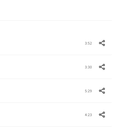
3:52
3:30
5:29
4:23