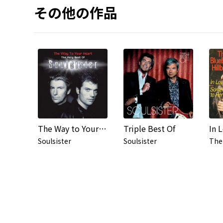
その他の作品
The Way to Your Heart - The Very Best of Soulsister
Triple Best Of
In 
Soulsister
Soulsister