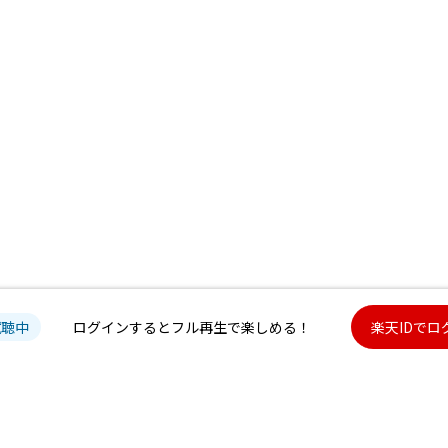
試聴中
ログインするとフル再生で楽しめる！
楽天IDでロ