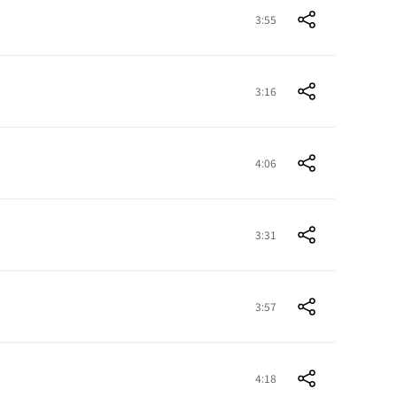
3:55
3:16
4:06
3:31
3:57
4:18