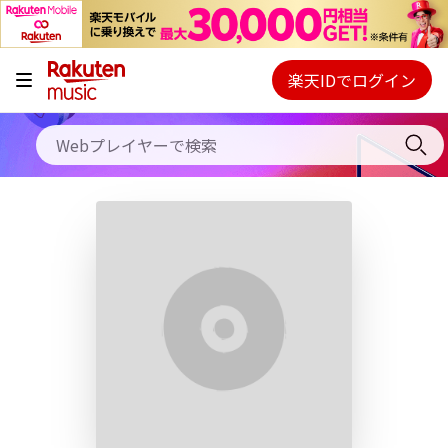
キャンペーン
料金プラン
楽天IDでログイン
Webプレイヤー
使い方
ご契約内容の確認・変更
ヘルプ
初回30日間無料お試し