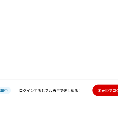
試聴中
ログインするとフル再生で楽しめる！
楽天IDでロ