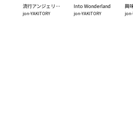
流行アンジェリーナ (feat. 初音ミク)
Into Wonderland
jon-YAKITORY
jon-YAKITORY
jon