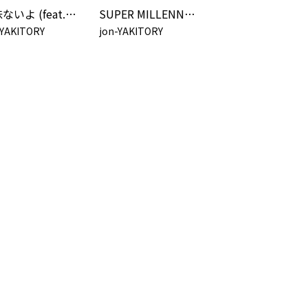
興味ないよ (feat. 可不)
SUPER MILLENNIUM VIRUS
-YAKITORY
jon-YAKITORY