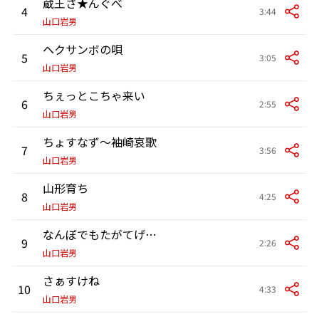
蔵王さ★んぐべ
4
3:44
山口岩男
ヘクサンボの唄
5
3:05
山口岩男
ちぇっとこちゃ来い
6
2:55
山口岩男
ちょすなず～袖崎哀歌
7
3:56
山口岩男
山形育ち
8
4:25
山口岩男
なんぼでもたがてげたんともてげ
9
2:26
山口岩男
さぁすけね
10
4:33
山口岩男