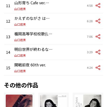
山形育ち Cafe ver.クリスマス篇(LIVE)
11
4:58
山口岩男
かえずのながさ はえずばへっで(LIVE)
12
6:28
山口岩男
楯岡高等学校校歌(LIVE)
13
7:06
山口岩男
明日世界が終わるなら(LIVE)
14
3:29
山口岩男
開戦前夜 60th ver.
15
4:24
山口岩男
その他の作品