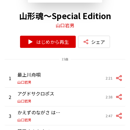
山形魂～Special Edition
山口岩男
はじめから再生
シェア
15曲
最上川舟唄
1
2:21
山口岩男
アグドサクロポス
2
2:38
山口岩男
かえずのながさ はえずばへっで
3
2:47
山口岩男