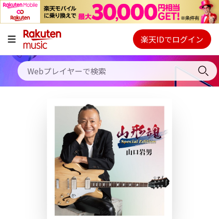
キャンペーン
料金プラン
楽天IDでログイン
Webプレイヤー
使い方
ご契約内容の確認・変更
ヘルプ
初回30日間無料お試し