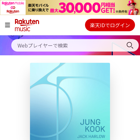
キャンペーン
料金プラン
楽天IDでログイン
Webプレイヤー
使い方
ご契約内容の確認・変更
ヘルプ
初回30日間無料お試し