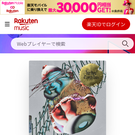
キャンペーン
料金プラン
楽天IDでログイン
Webプレイヤー
使い方
ご契約内容の確認・変更
ヘルプ
初回30日間無料お試し