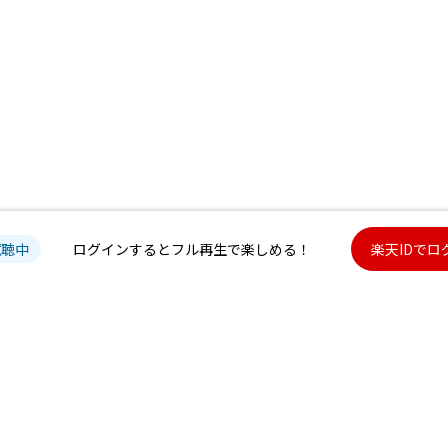
試聴中
ログインするとフル再生で楽しめる！
楽天IDでロ