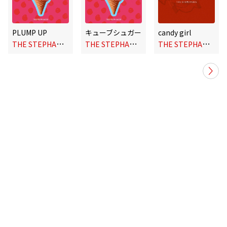
PLUMP UP
キューブシュガー
candy girl
T
HE STEPHANIES
T
HE STEPHANIES
T
HE STEPHANIES