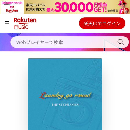
キャンペーン
料金プラン
楽天IDでログイン
Webプレイヤー
使い方
ご契約内容の確認・変更
ヘルプ
初回30日間無料お試し