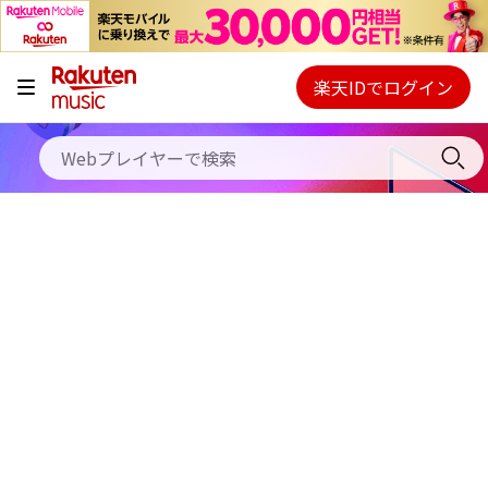
キャンペーン
料金プラン
楽天IDでログイン
Webプレイヤー
使い方
ご契約内容の確認・変更
ヘルプ
初回30日間無料お試し