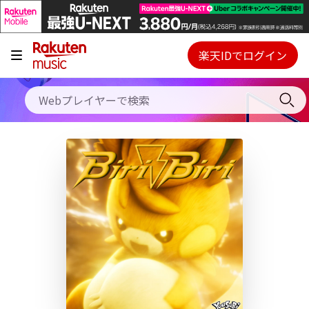
キャンペーン
料金プラン
楽天IDでログイン
Webプレイヤー
使い方
ご契約内容の確認・変更
ヘルプ
初回30日間無料お試し