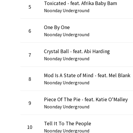
Toxicated - feat. Afrika Baby Bam
5
Noonday Underground
One By One
6
Noonday Underground
Crystal Ball - feat. Abi Harding
7
Noonday Underground
Mod Is A State of Mind - feat. Mel Blank
8
Noonday Underground
Piece Of The Pie - feat. Katie O'Malley
9
Noonday Underground
Tell It To The People
10
Noonday Underground