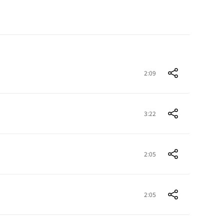
2:09
3:22
2:05
2:05