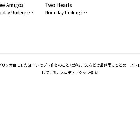
ee Amigos
Two Hearts
N
oonday Underground
N
oonday Underground
パリを舞台にしたSFコンセプト作とのことながら、SEなどは最低限にとどめ、ス
している。メロディックかつ骨太!