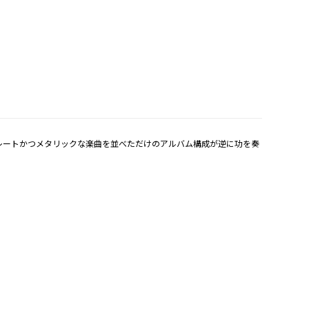
トレートかつメタリックな楽曲を並べただけのアルバム構成が逆に功を奏