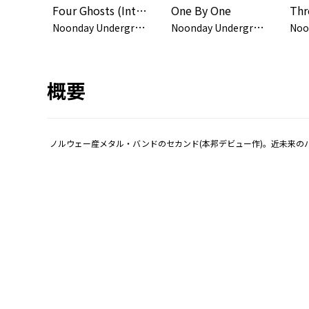
Four Ghosts (Into The Night)
One By One
Thr
N
oonday Underground
N
oonday Underground
概要
ノルウェー産メタル・バンドのセカンド(本邦デビュー作)。近未来の