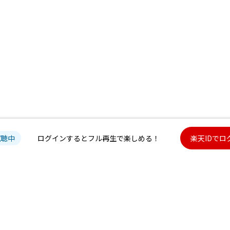
試聴中
ログインするとフル再生で楽しめる！
楽天IDでロ