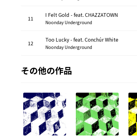
I Felt Gold - feat. CHAZZATOWN
11
Noonday Underground
Too Lucky - feat. Conchúr White
12
Noonday Underground
その他の作品