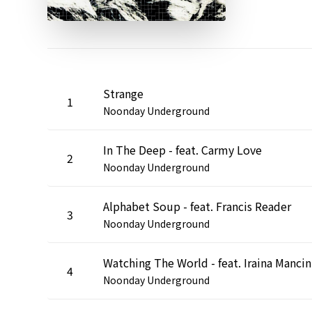
Strange
1
Noonday Underground
In The Deep - feat. Carmy Love
2
Noonday Underground
Alphabet Soup - feat. Francis Reader
3
Noonday Underground
Watching The World - feat. Iraina Mancin
4
Noonday Underground