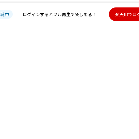
試聴中
ログインするとフル再生で楽しめる！
楽天IDでロ