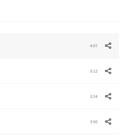
4:07
3:12
3:24
3:50