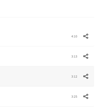
4:10
3:13
3:12
3:25