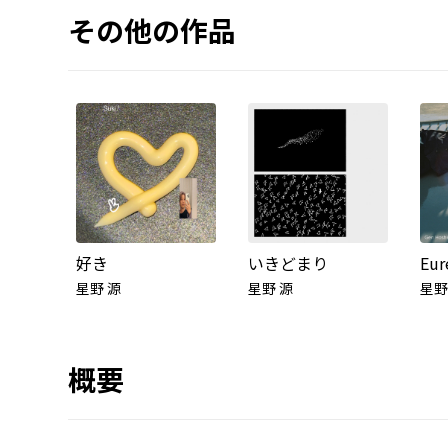
その他の作品
好き
いきどまり
Eur
星野 源
星野 源
星野
概要