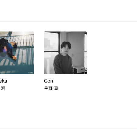
eka
Gen
 源
星野 源