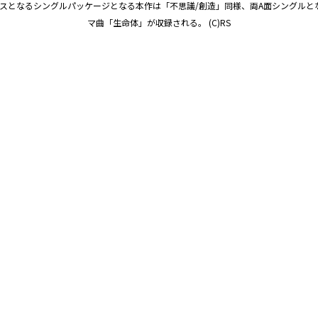
リースとなるシングルパッケージとなる本作は「不思議/創造」同様、両A面シングルと
マ曲「生命体」が収録される。 (C)RS