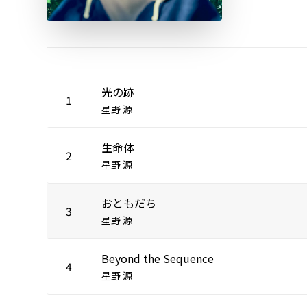
光の跡
1
星野 源
生命体
2
星野 源
おともだち
3
星野 源
Beyond the Sequence
4
星野 源