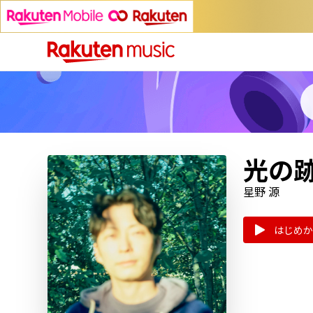
光の跡
星野 源
はじめか