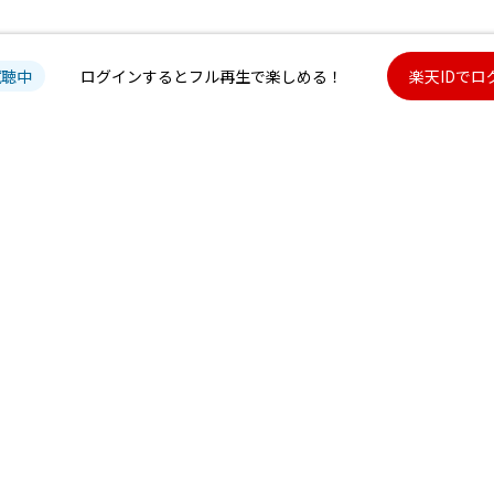
試聴中
ログインするとフル再生で楽しめる！
楽天IDでロ