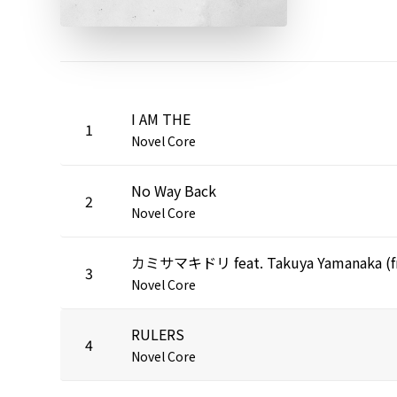
I AM THE
1
Novel Core
No Way Back
2
Novel Core
3
Novel Core
RULERS
4
Novel Core