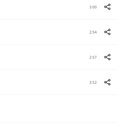
3:00
2:54
2:57
3:52