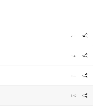
2:19
3:30
3:11
3:40