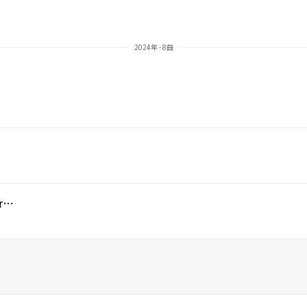
2024年 - 8曲
カミサマキドリ feat. Takuya Yamanaka (from THE ORAL CIGARETTES)