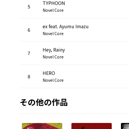
TYPHOON
5
Novel Core
ex feat. Ayumu Imazu
6
Novel Core
Hey, Rainy
7
Novel Core
HERO
8
Novel Core
その他の作品