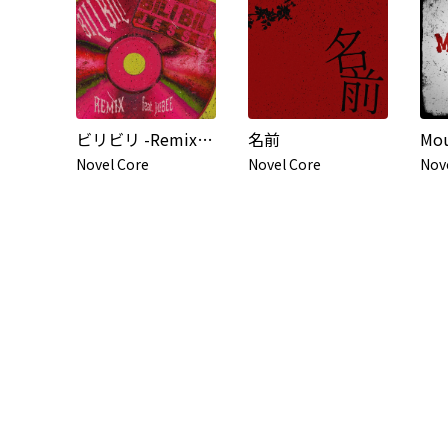
ビリビリ -Remix- feat. JESSE (RIZE / The BONEZ), JUBEE
名前
Mou
Novel Core
Novel Core
Nov