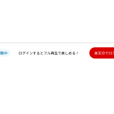
試聴中
ログインするとフル再生で楽しめる！
楽天IDでロ