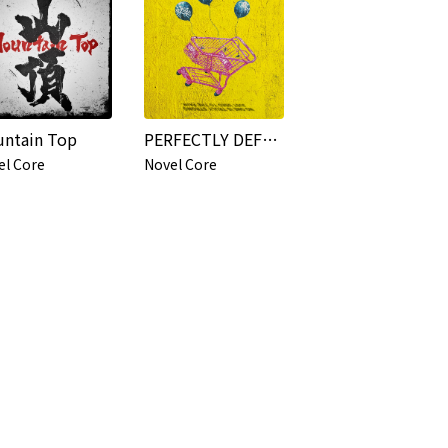
ntain Top
PERFECTLY DEFECTiVE
el Core
Novel Core