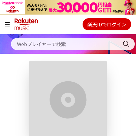
キャンペーン
料金プラン
楽天IDでログイン
Webプレイヤー
使い方
ご契約内容の確認・変更
ヘルプ
初回30日間無料お試し