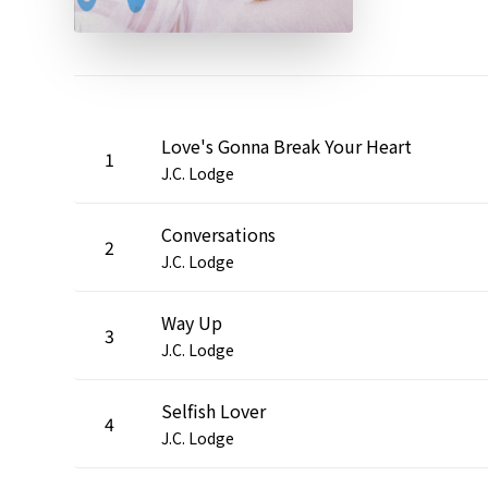
Love's Gonna Break Your Heart
1
J.C. Lodge
Conversations
2
J.C. Lodge
Way Up
3
J.C. Lodge
Selfish Lover
4
J.C. Lodge