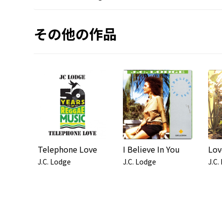
その他の作品
Telephone Love
I Believe In You
J.C. Lodge
J.C. Lodge
J.C.