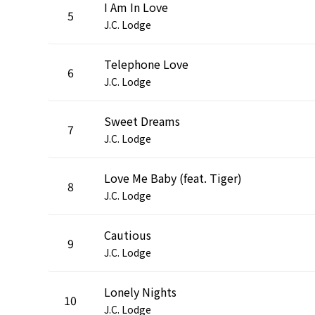
I Am In Love
5
J.C. Lodge
Telephone Love
6
J.C. Lodge
Sweet Dreams
7
J.C. Lodge
Love Me Baby (feat. Tiger)
8
J.C. Lodge
Cautious
9
J.C. Lodge
Lonely Nights
10
J.C. Lodge