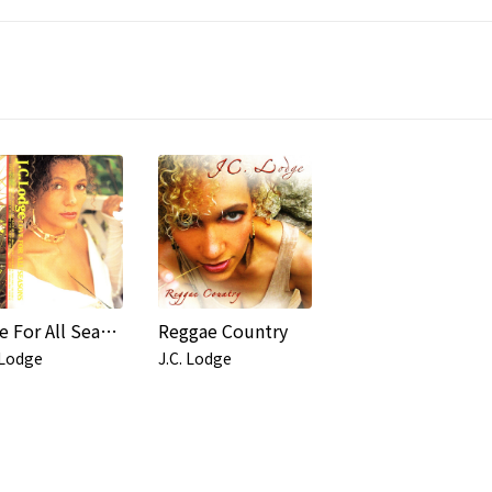
Love For All Seasons
Reggae Country
 Lodge
J.C. Lodge