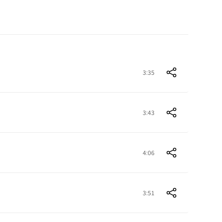
3:35
3:43
4:06
3:51