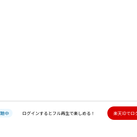
試聴中
ログインするとフル再生で楽しめる！
楽天IDでロ