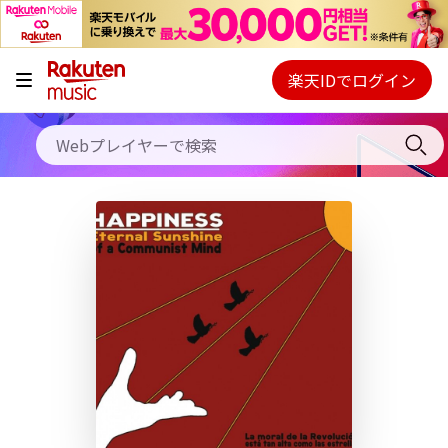
キャンペーン
料金プラン
楽天IDでログイン
Webプレイヤー
使い方
ご契約内容の確認・変更
ヘルプ
初回30日間無料お試し