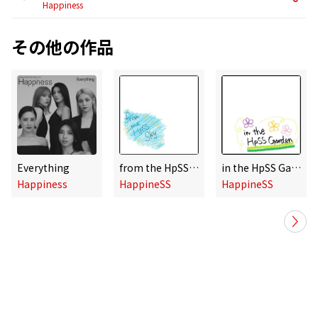
Happiness
その他の作品
Everything
from the HpSS Sky
in the HpSS Garden
Happiness
HappineSS
HappineSS