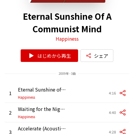
Eternal Sunshine Of A
Communist Mind
Happiness
はじめから再生
シェア
2009年 - 3曲
Eternal Sunshine of a Communist Mind
1
4:16
Happiness
Waiting for the Night (Live at Tavastia)
2
4:40
Happiness
Accelerate (Acoustic Live at Studio)
3
4:28