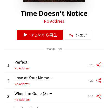
Time Doesn't Notice
No Address
はじめから再生
シェア
2005年 - 13曲
Perfect
1
3:25
No Address
Love at Your Momentum
2
4:27
No Address
When I'm Gone (Sadie)
3
4:12
No Address