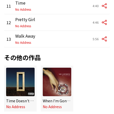
Time
11
4:40
No Address
Pretty Girl
12
4:46
No Address
Walk Away
13
5:56
No Address
その他の作品
Time Doesn't Notice
When I'm Gone (Sadie) (Internet Single)
No Address
No Address