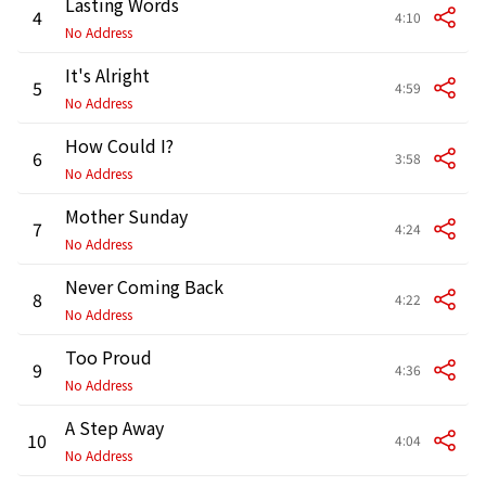
Lasting Words
4
4:10
No Address
It's Alright
5
4:59
No Address
How Could I?
6
3:58
No Address
Mother Sunday
7
4:24
No Address
Never Coming Back
8
4:22
No Address
Too Proud
9
4:36
No Address
A Step Away
10
4:04
No Address