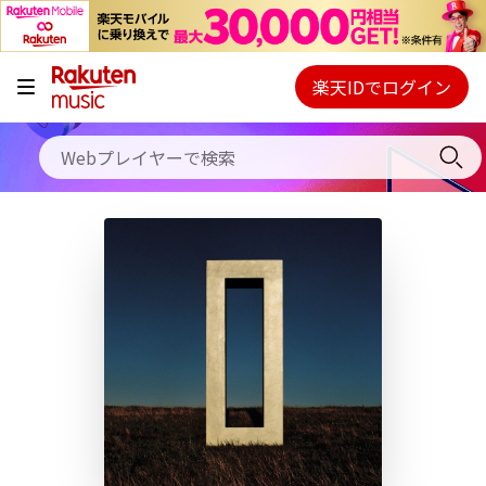
キャンペーン
料金プラン
楽天IDでログイン
Webプレイヤー
使い方
ご契約内容の確認・変更
ヘルプ
初回30日間無料お試し