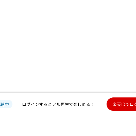
試聴中
ログインするとフル再生で楽しめる！
楽天IDでロ