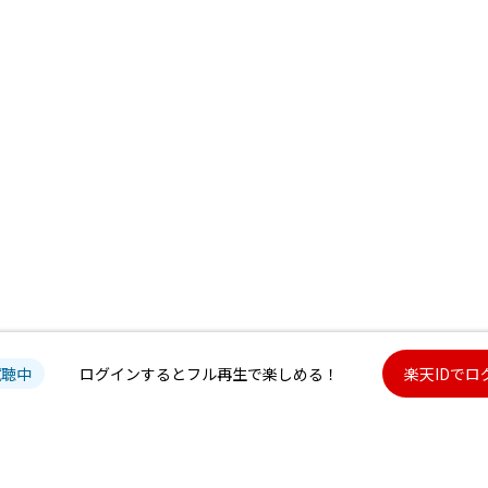
試聴中
ログインするとフル再生で楽しめる！
楽天IDでロ