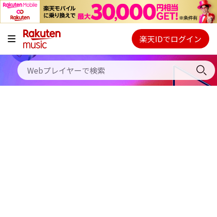
キャンペーン
料金プラン
楽天IDでログイン
Webプレイヤー
使い方
ご契約内容の確認・変更
ヘルプ
初回30日間無料お試し