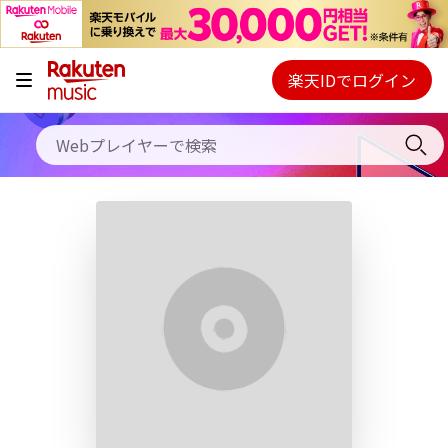
キャンペーン
料金プラン
楽天IDでログイン
Webプレイヤー
使い方
ご契約内容の確認・変更
ヘルプ
初回30日間無料お試し