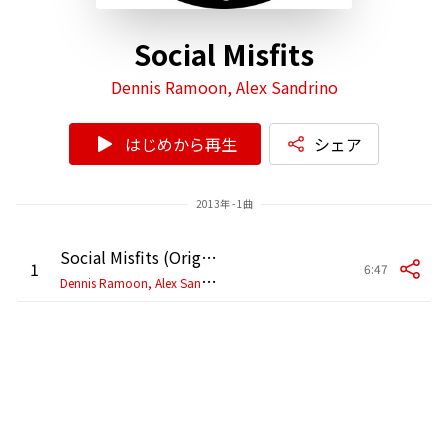
Social Misfits
Dennis Ramoon, Alex Sandrino
はじめから再生
シェア
2013年 - 1曲
Social Misfits (Original Mix)
1
6:47
D
ennis Ramoon, Alex Sandrino