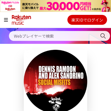
キャンペーン
料金プラン
楽天IDでログイン
Webプレイヤー
使い方
ご契約内容の確認・変更
ヘルプ
初回30日間無料お試し