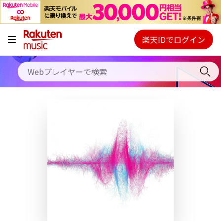
キャンペーン
料金プラン
楽天IDでログイン
Webプレイヤー
使い方
ご契約内容の確認・変更
ヘルプ
初回30日間無料お試し