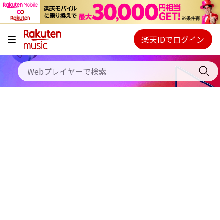
キャンペーン
料金プラン
楽天IDでログイン
Webプレイヤー
使い方
ご契約内容の確認・変更
ヘルプ
初回30日間無料お試し