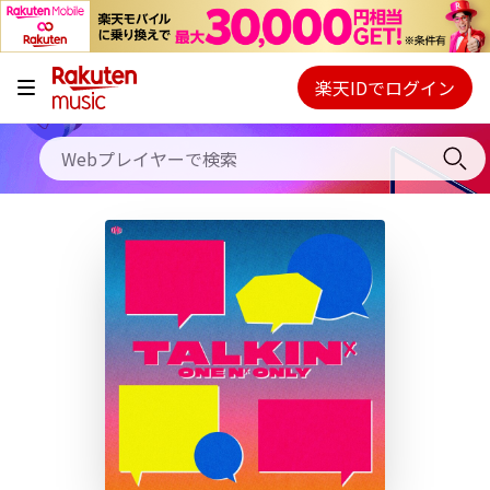
キャンペーン
料金プラン
楽天IDでログイン
Webプレイヤー
使い方
ご契約内容の確認・変更
ヘルプ
初回30日間無料お試し