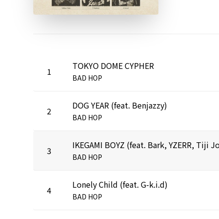
TOKYO DOME CYPHER
1
BAD HOP
DOG YEAR (feat. Benjazzy)
2
BAD HOP
3
BAD HOP
Lonely Child (feat. G-k.i.d)
4
BAD HOP