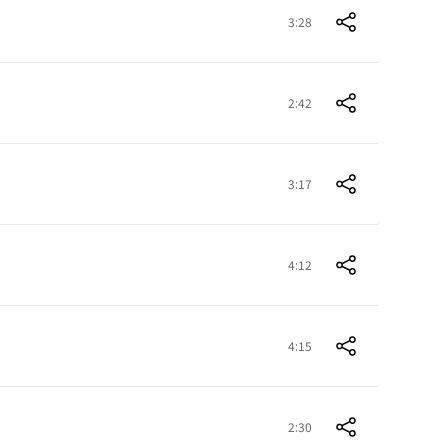
3:28
2:42
3:17
4:12
4:15
2:30