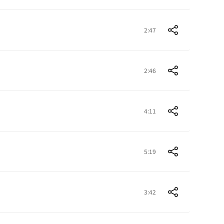
2:47
2:46
4:11
5:19
3:42