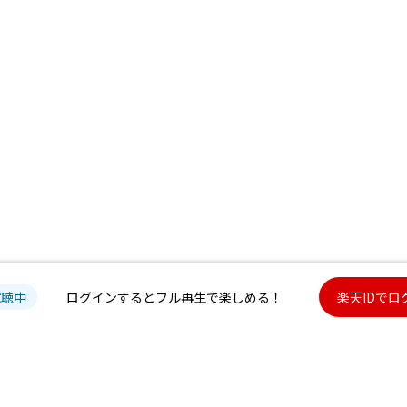
試聴中
ログインするとフル再生で楽しめる！
楽天IDでロ