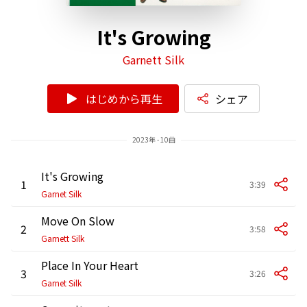
It's Growing
Garnett Silk
はじめから再生
シェア
2023年 - 10曲
It's Growing
1
3:39
Garnet Silk
Move On Slow
2
3:58
Garnett Silk
Place In Your Heart
3
3:26
Garnet Silk