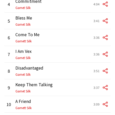
Commitment
4
4:04
Garnet Silk
Bless Me
5
3:41
Garnet Silk
Come To Me
6
3:36
Garnett Silk
I Am Vex
7
3:36
Garnet Silk
Disadvantaged
8
3:51
Garnet Silk
Keep Them Talking
9
3:37
Garnet Silk
A Friend
10
3:09
Garnett Silk