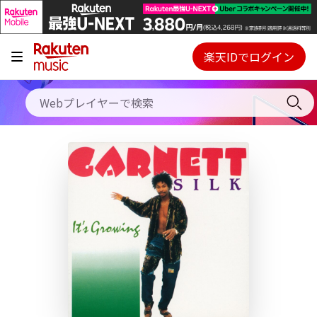
キャンペーン
料金プラン
楽天IDでログイン
Webプレイヤー
使い方
ご契約内容の確認・変更
ヘルプ
初回30日間無料お試し