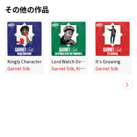
その他の作品
Kingly Character
Lord Watch Over Our Shoulders
It's Growing
G
arnet Silk, King Jammy
Garnet Silk
Garnet Silk