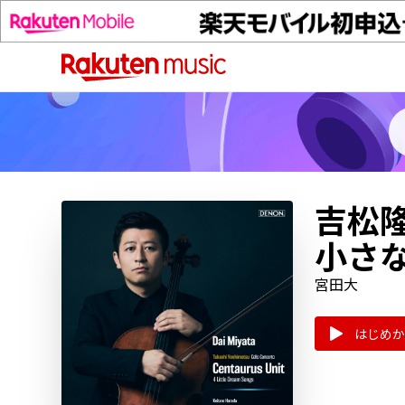
吉松
小さ
宮田大
はじめか