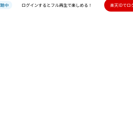
試聴中
ログインするとフル再生で楽しめる！
楽天IDでロ