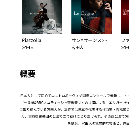
Piazzolla
サン=サーンス:白鳥
宮田大
宮田大
宮田
概要
日本人として初めてロストロポーヴィチ国際コンクールで優勝し、トッ
ゴー指揮&BBCスコティッシュ交響楽団との共演による「エルガー:チェ
に取り組んでいる宮田大が、本作では日本を代表する作曲家・吉松隆のチ
ル、東京交響楽団の公演で立て続けにとりあげられ、その両公演で宮
を録音。宮田大の驚異的な技術と、原田