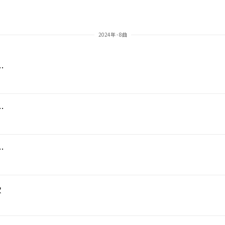
2024年 - 8曲
ニット》Op.91 I. Allegro
ニット》Op.91 II. Adagio
Op.91 III. Allegro Molto
歌