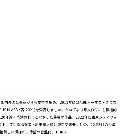
国内外の音楽家からも支持を集め、2019年には名匠トーマス・ダウス
LASSIK賞(2021)を受賞しました。かねてより邦人作品にも積極的
20年近く再演されてこなかった異端の作品。2022年に東京シティフィ
上げている指揮者・原田慶太楼と東京交響楽団との、22年9月の公演
した模様が、待望の音盤化。 (C)RS