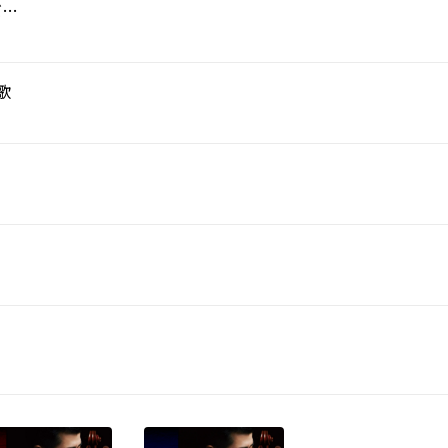
吉松隆:4つの小さな夢の歌 夏:8月の歪んだワルツ
歌