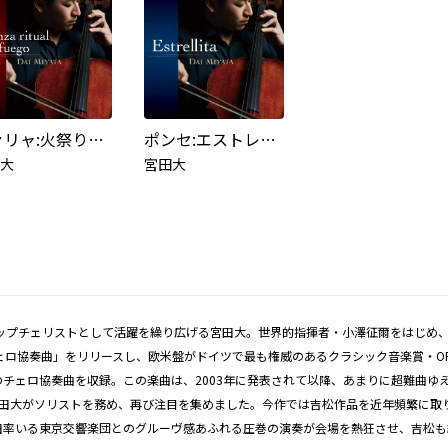
ファリャ:火祭りの踊り
ポンセ:エストレリータ(加羽沢美濃編)
大
宮田大
プチェリストとして活躍を繰り広げる宮田大。世界的指揮者・小澤征爾をはじめ、
ロ協奏曲」をリリースし、欧米盤がドイツで最も権威のあるクラシック音楽賞・OPUS K
ェロ協奏曲を収録。この楽曲は、2003年に発表されて以降、あまりに超難曲ゆえ
田大がソリストを務め、再び注目を集めました。今作では吉松作品を近年頻繁に取り
率いる東京交響楽団とのグルーヴ感あふれる圧巻の演奏が会場を熱狂させ、吉松も絶賛