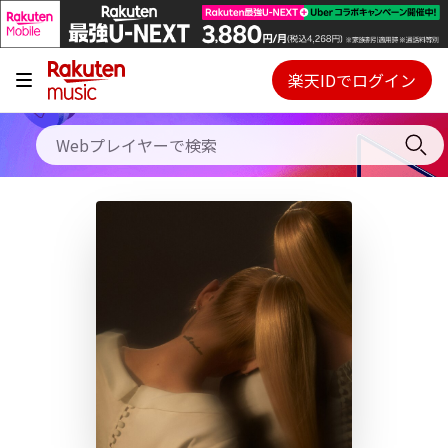
キャンペーン
料金プラン
楽天IDでログイン
Webプレイヤー
使い方
ご契約内容の確認・変更
ヘルプ
初回30日間無料お試し