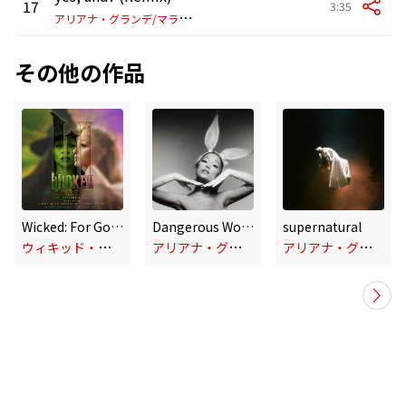
17
3:35
ア
リアナ・グランデ/マライア・キャリー
その他の作品
Wicked: For Good – The Soundtrack (Commentary)
Dangerous Woman (Tenth Anniversary Edition)
supernatural
ウ
ィキッド・ムービー・キャスト
ア
リアナ・グランデ
ア
リアナ・グランデ