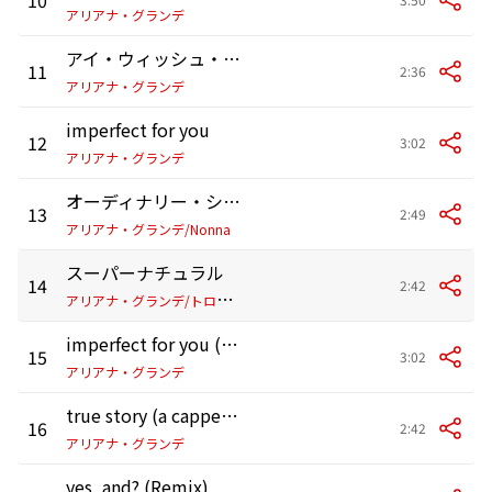
アリアナ・グランデ
アイ・ウィッシュ・アイ・ヘイテッド・ユー
11
2:36
アリアナ・グランデ
imperfect for you
12
3:02
アリアナ・グランデ
オーディナリー・シングス
13
2:49
アリアナ・グランデ/Nonna
スーパーナチュラル
14
2:42
ア
リアナ・グランデ/トロイ・シヴァン
imperfect for you (acoustic)
15
3:02
アリアナ・グランデ
true story (a cappella)
16
2:42
アリアナ・グランデ
yes, and? (Remix)