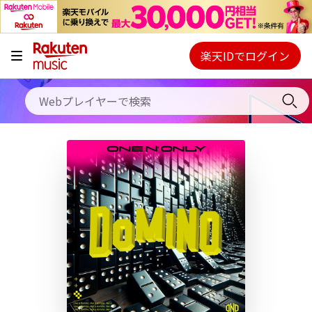
キャンペーン
料金プラン
楽天IDでログイン
Webプレイヤー
使い方
ご契約内容の確認・変更
ヘルプ
初回30日間無料お試し