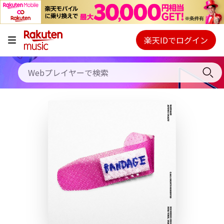
キャンペーン
料金プラン
楽天IDでログイン
Webプレイヤー
使い方
ご契約内容の確認・変更
ヘルプ
初回30日間無料お試し