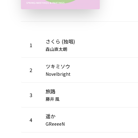
さくら (独唱)
1
森山直太朗
ツキミソウ
2
Novelbright
旅路
3
藤井 風
遥か
4
GReeeeN