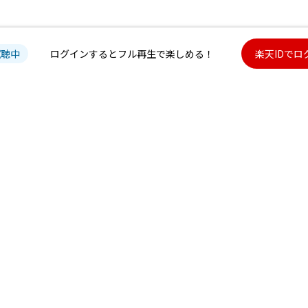
試聴中
ログインするとフル再生で楽しめる！
楽天IDでロ