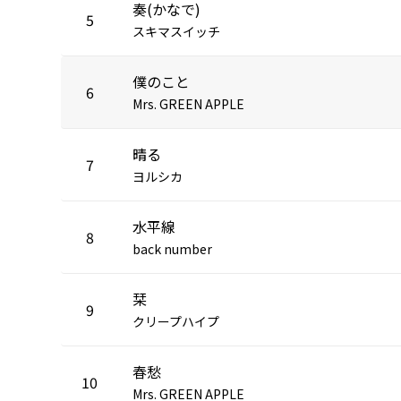
奏(かなで)
5
スキマスイッチ
僕のこと
6
Mrs. GREEN APPLE
晴る
7
ヨルシカ
水平線
8
back number
栞
9
クリープハイプ
春愁
10
Mrs. GREEN APPLE