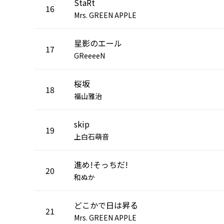
StaRt
16
Mrs. GREEN APPLE
星影のエール
17
GReeeeN
桜坂
18
福山雅治
skip
19
上白石萌音
進め!そっちだ!
20
和ぬか
どこかで日は昇る
21
Mrs. GREEN APPLE