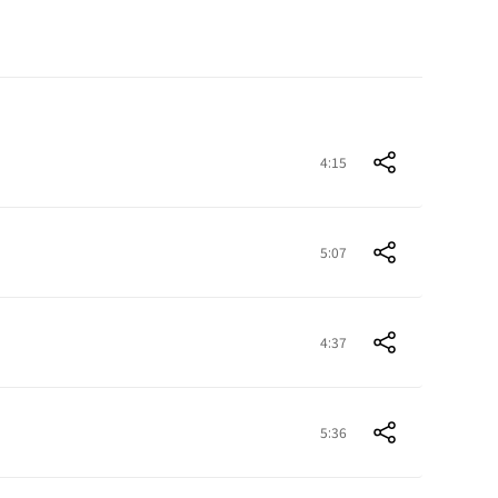
4:15
5:07
4:37
5:36