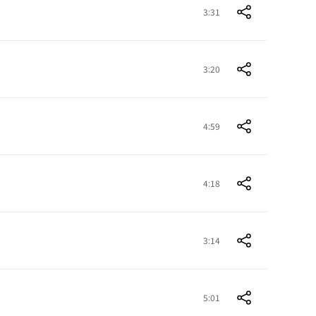
3:31
3:20
4:59
4:18
3:14
5:01