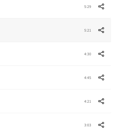
5:29
5:21
4:30
4:45
4:21
3:03