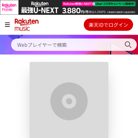
キャンペーン
料金プラン
楽天IDでログイン
Webプレイヤー
使い方
ご契約内容の確認・変更
ヘルプ
初回30日間無料お試し