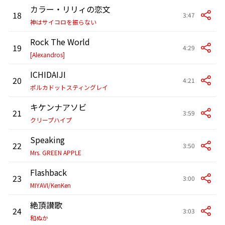
カラー・リリィの恋文
18
3:47
神はサイコロを振らない
Rock The World
19
4:29
[Alexandros]
ICHIDAIJI
20
4:21
ポルカドットスティングレイ
キケンナアソビ
21
3:59
クリープハイプ
Speaking
22
3:50
Mrs. GREEN APPLE
Flashback
23
3:00
MIYAVI/KenKen
絶頂讃歌
24
3:03
和ぬか