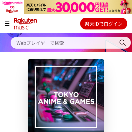
キャンペーン
料金プラン
楽天IDでログイン
Webプレイヤー
使い方
ご契約内容の確認・変更
ヘルプ
初回30日間無料お試し