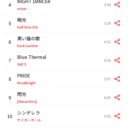
NIGHT DANCER
4
3:30
imase
暁光
5
3:29
Half time Old
黒い猫の歌
6
4:12
back number
Blue Thermal
7
4:10
SHE'S
PRIDE
8
3:37
Novelbright
閃光
9
4:25
[Alexandros]
シンデレラ
10
3:32
サイダーガール