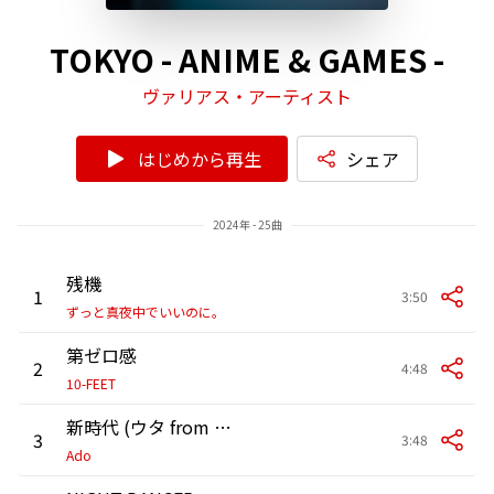
TOKYO - ANIME & GAMES -
ヴァリアス・アーティスト
はじめから再生
シェア
2024年 - 25曲
残機
1
3:50
ずっと真夜中でいいのに。
第ゼロ感
2
4:48
10-FEET
新時代 (ウタ from ONE PIECE FILM RED)
3
3:48
Ado