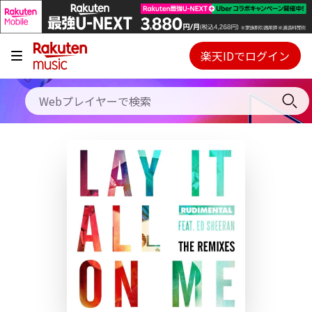
キャンペーン
料金プラン
楽天IDでログイン
Webプレイヤー
使い方
ご契約内容の確認・変更
ヘルプ
初回30日間無料お試し