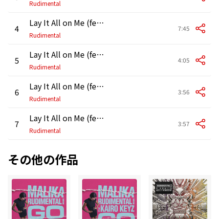
Rudimental
Lay It All on Me (feat. Ed Sheeran) [Denney Remix]
4
7:45
Rudimental
Lay It All on Me (feat. Ed Sheeran) [Lord Leopard Remix]
5
4:05
Rudimental
Lay It All on Me (feat. Ed Sheeran) [Taurus Riley Remix]
6
3:56
Rudimental
Lay It All on Me (feat. Ed Sheeran) [Calyx & TeeBee Remix]
7
3:57
Rudimental
その他の作品