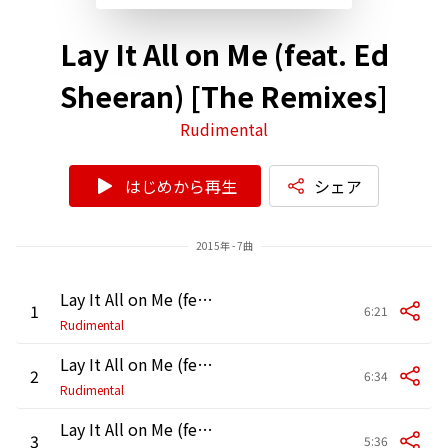
Lay It All on Me (feat. Ed
Sheeran) [The Remixes]
Rudimental
はじめから再生
シェア
2015年 - 7曲
Lay It All on Me (feat. Ed Sheeran) [Robin Schulz Extended Remix]
1
6:21
Rudimental
Lay It All on Me (feat. Ed Sheeran) [Eats Everything Remix]
2
6:34
Rudimental
Lay It All on Me (feat. Ed Sheeran) [Sultan + Shepard Remix]
3
5:36