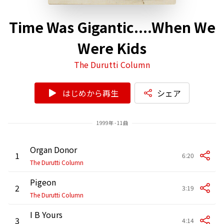
Time Was Gigantic....When We
Were Kids
The Durutti Column
はじめから再生
シェア
1999年 - 11曲
Organ Donor
1
6:20
The Durutti Column
Pigeon
2
3:19
The Durutti Column
I B Yours
3
4:14