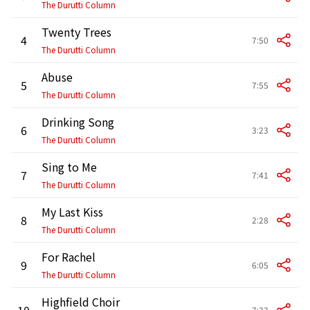
The Durutti Column
Twenty Trees
4
7:50
The Durutti Column
Abuse
5
7:55
The Durutti Column
Drinking Song
6
3:23
The Durutti Column
Sing to Me
7
7:41
The Durutti Column
My Last Kiss
8
2:28
The Durutti Column
For Rachel
9
6:05
The Durutti Column
Highfield Choir
10
7:33