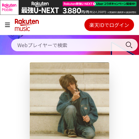
キャンペーン
料金プラン
楽天IDでログイン
Webプレイヤー
使い方
ご契約内容の確認・変更
ヘルプ
初回30日間無料お試し