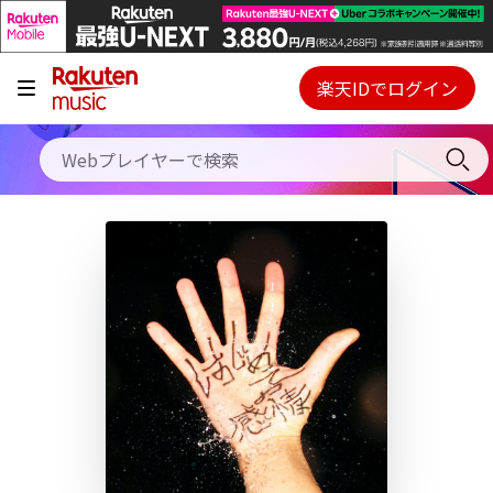
キャンペーン
料金プラン
楽天IDでログイン
Webプレイヤー
使い方
ご契約内容の確認・変更
ヘルプ
初回30日間無料お試し