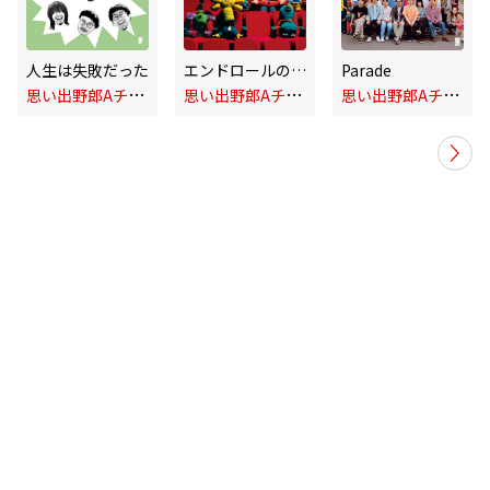
人生は失敗だった
エンドロールの後に
Parade
思
い出野郎Aチーム
思
い出野郎Aチーム
思
い出野郎Aチーム