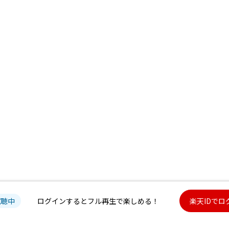
試聴中
ログインするとフル再生で楽しめる！
楽天IDでロ