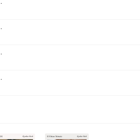
番 ハ長調 BWV1005 II. Fuga
 ハ長調 BWV1005 III. Largo
 BWV1005 IV. Allegro assai
番 ニ短調 BWV1004 V. Ciaccona