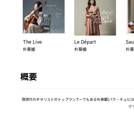
The Live
Le Départ
朴葵姫
朴葵姫
朴葵
概要
現世代のギタリストのトップランナーでもある朴葵姫(パク・キュヒ)
グ