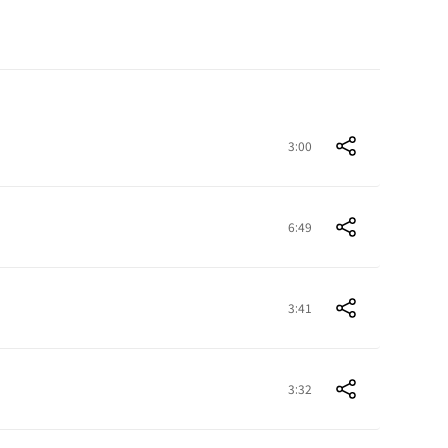
3:00
6:49
3:41
3:32