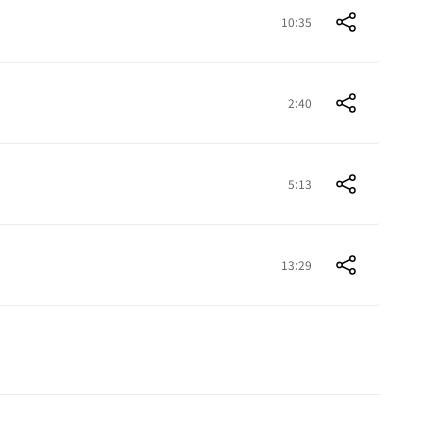
10:35
2:40
5:13
13:29