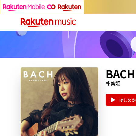
BACH
朴葵姫
はじめか