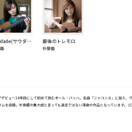
Saudade(サウダーヂ)-ブラジルギター作品集-
最後のトレモロ
姫
朴葵姫
がデビュー14年目にして初めて挑むオール・バッハ。名曲「シャコンヌ」に加え、ヴァ
ラムを収録。朴葵姫の集大成と言っても過言ではない渾身の作品となっています。 (C)