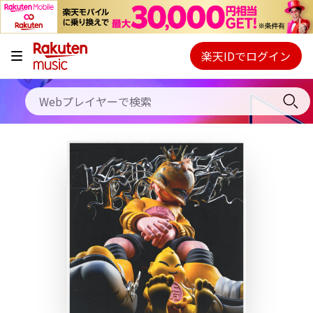
キャンペーン
料金プラン
楽天IDでログイン
Webプレイヤー
使い方
ご契約内容の確認・変更
ヘルプ
初回30日間無料お試し