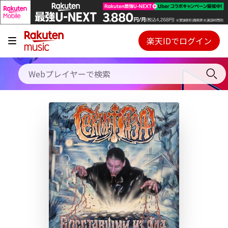
キャンペーン
料金プラン
楽天IDでログイン
Webプレイヤー
使い方
ご契約内容の確認・変更
ヘルプ
初回30日間無料お試し