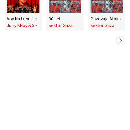
Voy Na Lunu. Luchshee I Neizdannoe
30 Let
Gazovaja Ataka
J
uriy KHoy & Sektor Gaza
Sektor Gaza
Sektor Gaza