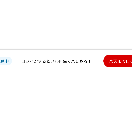
試聴中
ログインするとフル再生で楽しめる！
楽天IDでロ