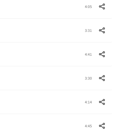
4:05
3:31
4:41
3:30
4:14
4:45