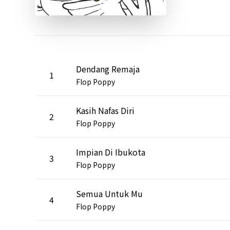
Dendang Remaja
1
Flop Poppy
Kasih Nafas Diri
2
Flop Poppy
Impian Di Ibukota
3
Flop Poppy
Semua Untuk Mu
4
Flop Poppy