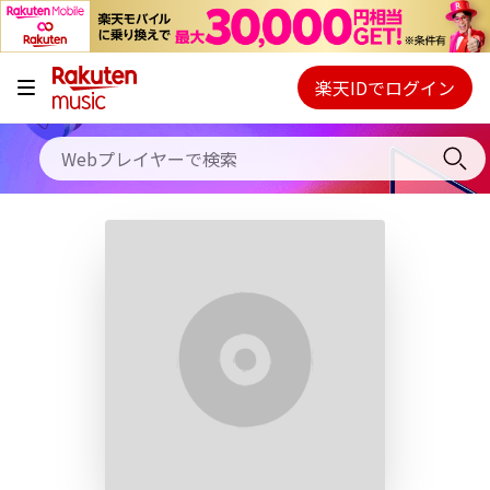
キャンペーン
料金プラン
楽天IDでログイン
Webプレイヤー
使い方
ご契約内容の確認・変更
ヘルプ
初回30日間無料お試し