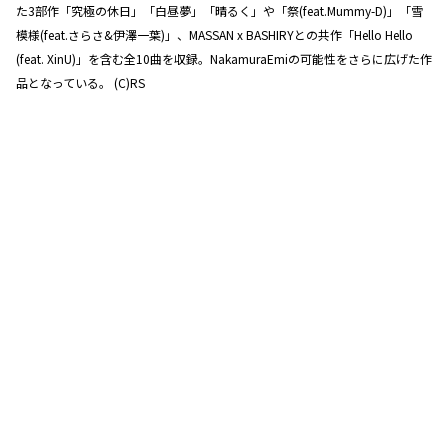
た3部作「究極の休日」「白昼夢」「晴るく」や「祭(feat.Mummy-D)」「雪
模様(feat.さらさ&伊澤一葉)」、MASSAN x BASHIRYとの共作「Hello Hello
(feat. XinU)」を含む全10曲を収録。NakamuraEmiの可能性をさらに広げた作
品となっている。 (C)RS