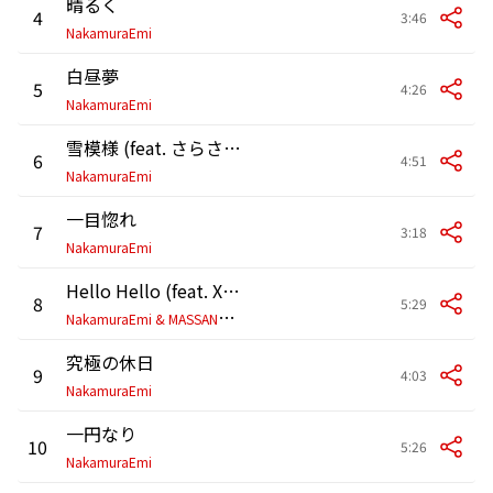
晴るく
4
3:46
NakamuraEmi
白昼夢
5
4:26
NakamuraEmi
雪模様 (feat. さらさ & 伊澤一葉)
6
4:51
NakamuraEmi
一目惚れ
7
3:18
NakamuraEmi
Hello Hello (feat. XinU)
8
5:29
N
akamuraEmi & MASSAN×BASHIRY
究極の休日
9
4:03
NakamuraEmi
一円なり
10
5:26
NakamuraEmi