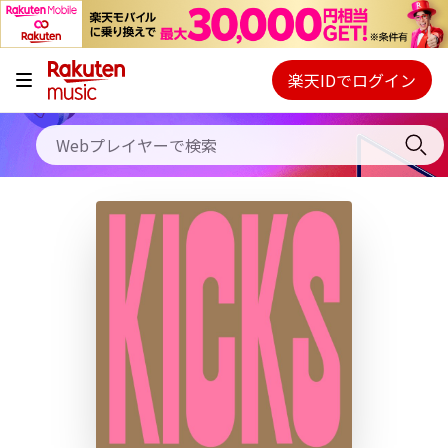
キャンペーン
料金プラン
楽天IDでログイン
Webプレイヤー
使い方
ご契約内容の確認・変更
ヘルプ
初回30日間無料お試し