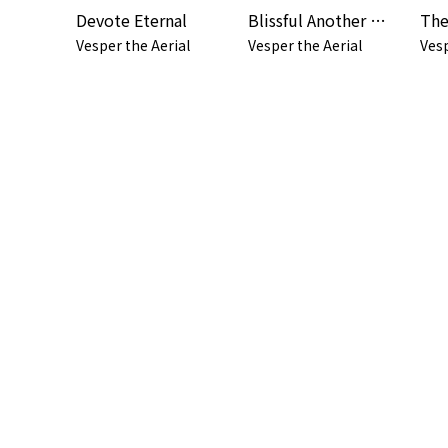
Devote Eternal
Blissful Another (Single Mix)
Vesper the Aerial
Vesper the Aerial
Vesp