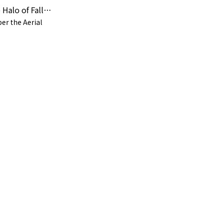
The Halo of Fallen Sky (Single Mix)
er the Aerial