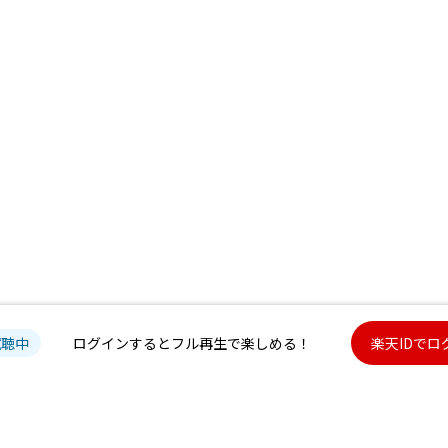
試聴中
ログインするとフル再生で楽しめる！
楽天IDでロ