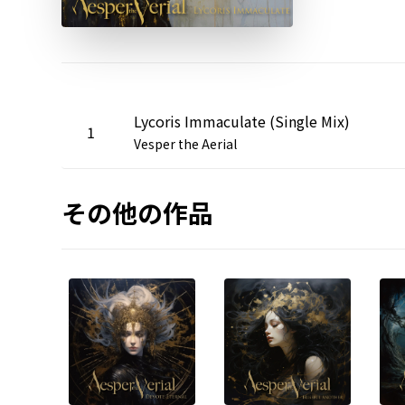
Lycoris Immaculate (Single Mix)
1
Vesper the Aerial
その他の作品