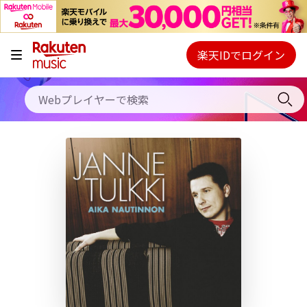
キャンペーン
料金プラン
楽天IDでログイン
Webプレイヤー
使い方
ご契約内容の確認・変更
ヘルプ
初回30日間無料お試し