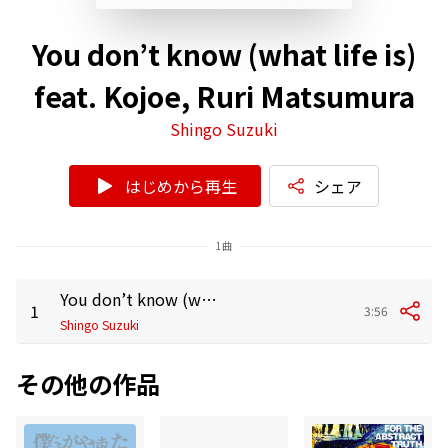
You don’t know (what life is)
feat. Kojoe, Ruri Matsumura
Shingo Suzuki
はじめから再生
シェア
1曲
You don’t know (what life is) feat. Kojoe, Ruri Matsumura
1
3:56
Shingo Suzuki
その他の作品