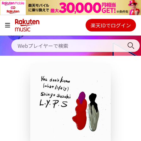
キャンペーン
料金プラン
楽天IDでログイン
Webプレイヤー
使い方
ご契約内容の確認・変更
ヘルプ
初回30日間無料お試し