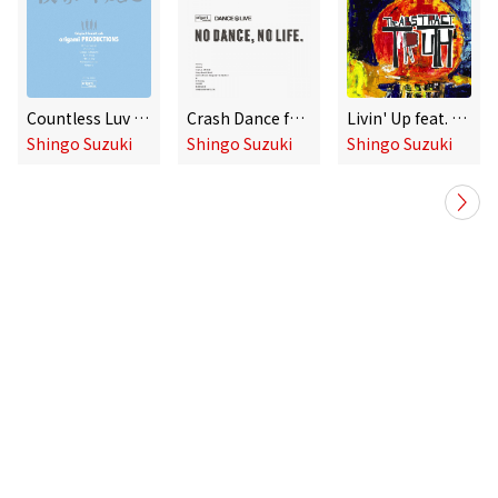
Countless Luv feat. Nenashi
Crash Dance feat. Hiro-a-key
Livin' Up feat. 20syl and DJ Geem from Hocus Pocus and Ol' K
Shingo Suzuki
Shingo Suzuki
Shingo Suzuki